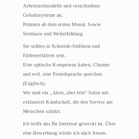
Arbeitszeitmodelle und verschiedene
Gehaltssysteme an.
Prämien ab dem ersten Monat. Sowie
Seminare und Weiterbildung.
Sie sollten in Schneide-Strähnen und
Färbenerfahren sein.
Eine optische Kompetenz haben, Charme
und evtl. eine Fremdsprache sprechen
(Englisch).
Wir sind ein „ klein, aber fein“ Salon mit
Mit dem
Laden der
exklusiver Kundschaft, die den Service am
Karte
Menschen schätzt.
akzeptieren
Sie die
Ich hoffe das Ihr Interesse geweckt ist. Über
Datenschutze
eine Bewerbung würde ich mich freuen.
rklärung von